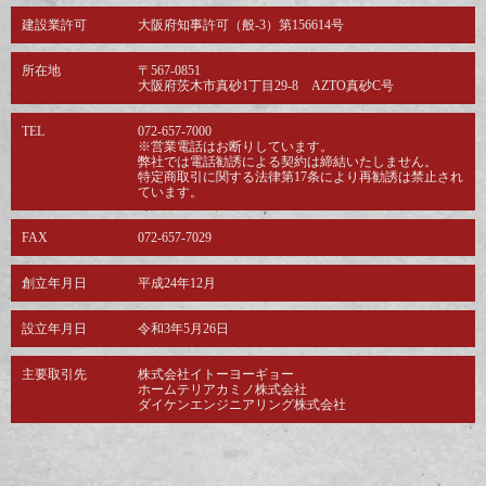
建設業許可
大阪府知事許可（般-3）第156614号
所在地
〒567-0851
大阪府茨木市真砂1丁目29-8 AZTO真砂C号
TEL
072-657-7000
※営業電話はお断りしています。
弊社では電話勧誘による契約は締結いたしません。
特定商取引に関する法律第17条により再勧誘は禁止され
ています。
FAX
072-657-7029
創立年月日
平成24年12月
設立年月日
令和3年5月26日
主要取引先
株式会社イトーヨーギョー
ホームテリアカミノ株式会社
ダイケンエンジニアリング株式会社