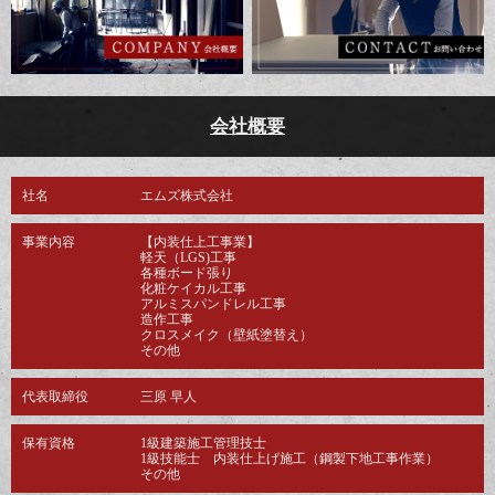
会社概要
社名
エムズ株式会社
事業内容
【内装仕上工事業】
軽天（LGS)工事
各種ボード張り
化粧ケイカル工事
アルミスパンドレル工事
造作工事
クロスメイク（壁紙塗替え）
その他
代表取締役
三原 早人
保有資格
1級建築施工管理技士
1級技能士 内装仕上げ施工（鋼製下地工事作業）
その他